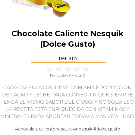
Chocolate Caliente Nesquik
(Dolce Gusto)
Ref: 8117
Puntuación:
0
/ Votos:
0
CADA CÁPSULA CONTIENE LA MISMA PROPORCIÓN
DE CACAO Y LECHE PARA CONSEGUIR QUE SIEMPRE
TENGA EL MISMO SABOR DELICIOSO. Y NO SOLO ESO:
LA RECETA ESTÁ ENRIQUECIDA CON VITAMINAS Y
MINERALES PARA APORTAR TODAVÍA MÁS VITALIDAD.
#chocolatecalientenesquik #nesquik #dolcegusto