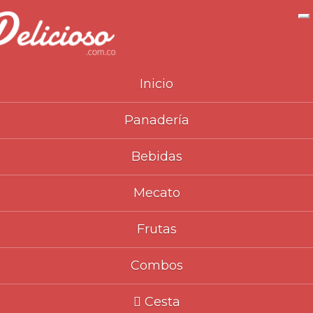
N
Inicio
Panadería
Inicio
Catálogo
Bebidas
Chocolate Caliente Nesquik
>
>
>
Bebidas
(Dolce Gusto)
>
Mecato
Frutas
Combos
Cesta