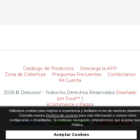
Catálogo de Productos
Descarga la APP
Zona de Cobertura
Preguntas Frecuentes
Contáctanos
Mi Cuenta
2026 © Delicioso! - Todos los Derechos Reservados
Diseñado
por Exus™
|
eCommerce y Pagos
Utilizamos cookies para mejorar tu experiencia y facilitarte el uso de nuestras platafor
Comparte esto en tus redes sociales
Política de cookies
Consulta nuestra
para más información y conoce cómo
configurarlas o inhabilitarlas. Si continúas navegando, entenderemos que aceptas nue
Twitter
Whatsapp
Pinterest
Política.
LinkedIn
Aceptar Cookies