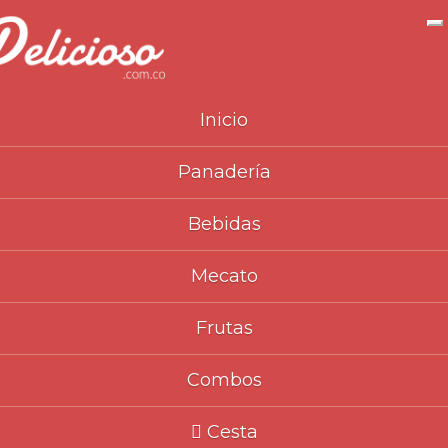
N
Inicio
Panadería
Inicio
Catálogo
Bebidas
Vive100, Energía para tu día a
>
>
>
Bebidas
día
>
Mecato
Frutas
Combos
Cesta