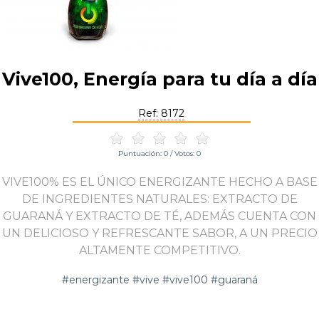
Vive100, Energía para tu día a día
Ref: 8172
Puntuación:
0
/ Votos:
0
VIVE100% ES EL ÚNICO ENERGIZANTE HECHO A BASE
DE INGREDIENTES NATURALES: EXTRACTO DE
GUARANÁ Y EXTRACTO DE TÉ, ADEMÁS CUENTA CON
UN DELICIOSO Y REFRESCANTE SABOR, A UN PRECIO
ALTAMENTE COMPETITIVO.
#energizante #vive #vive100 #guaraná