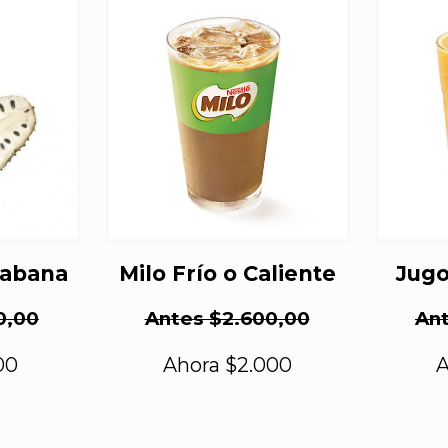
nabana
Milo Frío o Caliente
Jugo
0,00
Antes $2.600,00
Ant
00
Ahora $2.000
A