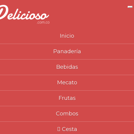
N
Inicio
Panadería
Inicio
Catálogo
Panadería
Almohabana
>
>
>
>
Bebidas
Mecato
Frutas
Combos
Cesta