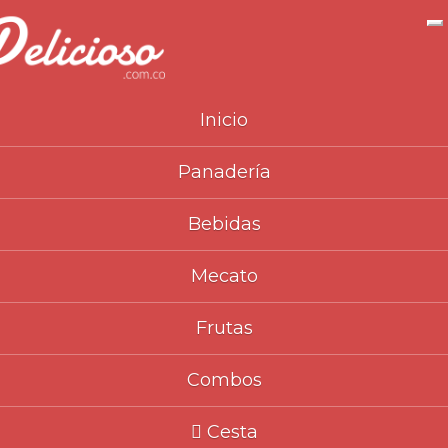
N
Inicio
Panadería
Inicio
Catálogo
Mecato
Chiclets
>
>
>
>
Bebidas
Mecato
Frutas
Combos
Cesta