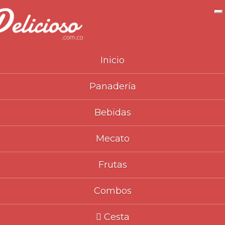
N
Inicio
Panadería
Inicio
Catálogo
Mecato
Mini Brownie Bimbo
>
>
>
>
Bebidas
Mecato
Frutas
Combos
Cesta