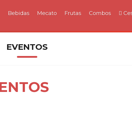
a
Bebidas
Mecato
Frutas
Combos
Ces
EVENTOS
VENTOS