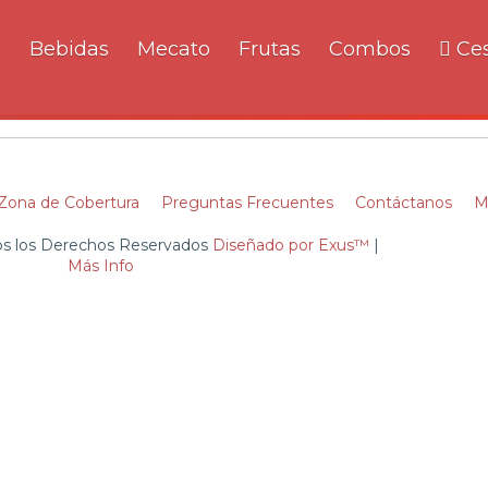
a
Bebidas
Mecato
Frutas
Combos
Ces
Zona de Cobertura
Preguntas Frecuentes
Contáctanos
M
dos los Derechos Reservados
Diseñado por Exus™
|
Más Info